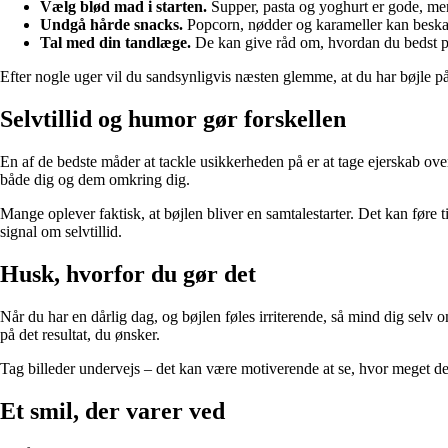
Vælg blød mad i starten.
Supper, pasta og yoghurt er gode, men
Undgå hårde snacks.
Popcorn, nødder og karameller kan beska
Tal med din tandlæge.
De kan give råd om, hvordan du bedst pa
Efter nogle uger vil du sandsynligvis næsten glemme, at du har bøjle på 
Selvtillid og humor gør forskellen
En af de bedste måder at tackle usikkerheden på er at tage ejerskab over
både dig og dem omkring dig.
Mange oplever faktisk, at bøjlen bliver en samtalestarter. Det kan føre ti
signal om selvtillid.
Husk, hvorfor du gør det
Når du har en dårlig dag, og bøjlen føles irriterende, så mind dig selv
på det resultat, du ønsker.
Tag billeder undervejs – det kan være motiverende at se, hvor meget de
Et smil, der varer ved