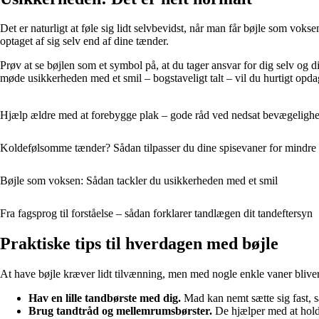
Det er naturligt at føle sig lidt selvbevidst, når man får bøjle som vok
optaget af sig selv end af dine tænder.
Prøv at se bøjlen som et symbol på, at du tager ansvar for dig selv og 
møde usikkerheden med et smil – bogstaveligt talt – vil du hurtigt opdag
Hjælp ældre med at forebygge plak – gode råd ved nedsat bevægeligh
Koldefølsomme tænder? Sådan tilpasser du dine spisevaner for mindre
Bøjle som voksen: Sådan tackler du usikkerheden med et smil
Fra fagsprog til forståelse – sådan forklarer tandlægen dit tandeftersyn
Praktiske tips til hverdagen med bøjle
At have bøjle kræver lidt tilvænning, men med nogle enkle vaner bliver d
Hav en lille tandbørste med dig.
Mad kan nemt sætte sig fast, så
Brug tandtråd og mellemrumsbørster.
De hjælper med at holde