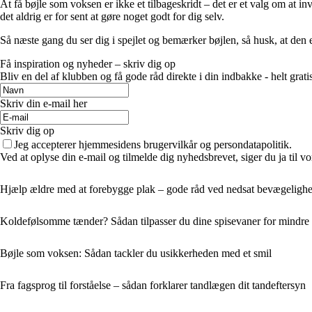
At få bøjle som voksen er ikke et tilbageskridt – det er et valg om at in
det aldrig er for sent at gøre noget godt for dig selv.
Så næste gang du ser dig i spejlet og bemærker bøjlen, så husk, at den e
Få inspiration og nyheder – skriv dig op
Bliv en del af klubben og få gode råd direkte i din indbakke - helt gratis
Skriv din e-mail her
Skriv dig op
Jeg accepterer hjemmesidens brugervilkår og persondatapolitik.
Ved at oplyse din e-mail og tilmelde dig nyhedsbrevet, siger du ja til vo
Hjælp ældre med at forebygge plak – gode råd ved nedsat bevægeligh
Koldefølsomme tænder? Sådan tilpasser du dine spisevaner for mindre
Bøjle som voksen: Sådan tackler du usikkerheden med et smil
Fra fagsprog til forståelse – sådan forklarer tandlægen dit tandeftersyn