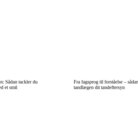
n: Sådan tackler du
Fra fagsprog til forståelse – såda
d et smil
tandlægen dit tandeftersyn