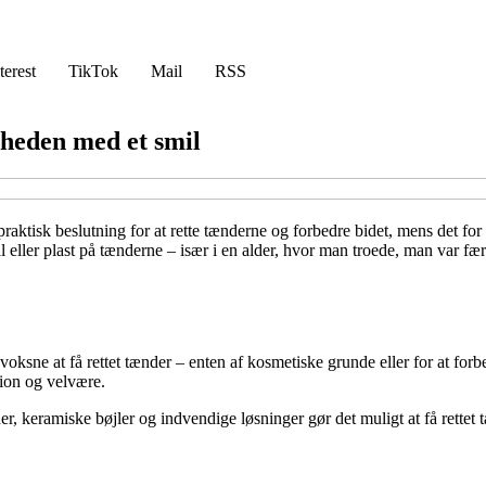
terest
TikTok
Mail
RSS
rheden med et smil
aktisk beslutning for at rette tænderne og forbedre bidet, mens det for 
 eller plast på tænderne – især i en alder, hvor man troede, man var fæ
 voksne at få rettet tænder – enten af kosmetiske grunde eller for at
tion og velvære.
, keramiske bøjler og indvendige løsninger gør det muligt at få rettet tæ