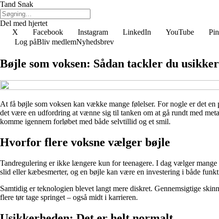
Tand Snak
Del med hjertet
X
Facebook
Instagram
LinkedIn
YouTube
Pin
Log på
Bliv medlem
Nyhedsbrev
Bøjle som voksen: Sådan tackler du usikke
At få bøjle som voksen kan vække mange følelser. For nogle er det en pr
det være en udfordring at vænne sig til tanken om at gå rundt med metal
komme igennem forløbet med både selvtillid og et smil.
Hvorfor flere voksne vælger bøjle
Tandregulering er ikke længere kun for teenagere. I dag vælger mange
slid eller kæbesmerter, og en bøjle kan være en investering i både funk
Samtidig er teknologien blevet langt mere diskret. Gennemsigtige skinner
flere tør tage springet – også midt i karrieren.
Usikkerheden: Det er helt normalt