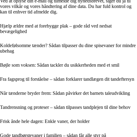
Ved at oplyse din e-mail og tilmelde dig nyhedsbrevet, siger du ja til
vores vilkår og vores håndtering af dine data. Du har fuld kontrol og
kan til enhver tid afmelde dig.
Hjælp ældre med at forebygge plak – gode råd ved nedsat
bevægelighed
Koldefølsomme tænder? Sådan tilpasser du dine spisevaner for mindre
ubehag
Bøjle som voksen: Sådan tackler du usikkerheden med et smil
Fra fagsprog til forståelse – sådan forklarer tandlægen dit tandeftersyn
Når tænderne bryder frem: Sådan påvirker det barnets taleudvikling
Tandrensning og proteser – sådan tilpasses tandplejen til dine behov
Frisk ånde hele dagen: Enkle vaner, der holder
Gode tandbørstevaner i familien – sådan får alle styr på