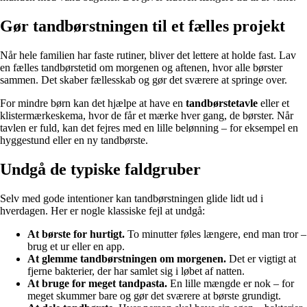
Gør tandbørstningen til et fælles projekt
Når hele familien har faste rutiner, bliver det lettere at holde fast. Lav
en fælles tandbørstetid om morgenen og aftenen, hvor alle børster
sammen. Det skaber fællesskab og gør det sværere at springe over.
For mindre børn kan det hjælpe at have en
tandbørstetavle
eller et
klistermærkeskema, hvor de får et mærke hver gang, de børster. Når
tavlen er fuld, kan det fejres med en lille belønning – for eksempel en
hyggestund eller en ny tandbørste.
Undgå de typiske faldgruber
Selv med gode intentioner kan tandbørstningen glide lidt ud i
hverdagen. Her er nogle klassiske fejl at undgå:
At børste for hurtigt.
To minutter føles længere, end man tror –
brug et ur eller en app.
At glemme tandbørstningen om morgenen.
Det er vigtigt at
fjerne bakterier, der har samlet sig i løbet af natten.
At bruge for meget tandpasta.
En lille mængde er nok – for
meget skummer bare og gør det sværere at børste grundigt.