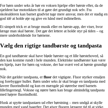
For børn under seks år bør en voksen hjælpe eller børste efter, da de
sjældent har motorikken til at gøre det grundigt nok selv. Fra
skolealderen kan barnet gradvist tage mere ansvar, men det er stadig en
god idé at holde øje og give en hånd med indimellem.
Et simpelt trick er at bruge musik eller en børste-app, der viser, hvor
længe man skal børste. Det gør det lettere at holde styr på tiden – og
mere underholdende for børnene.
Vælg den rigtige tandbørste og tandpasta
En god tandbørste skal have bløde børster og et lille børstehoved, så
den kan komme rundt i hele munden. Elektriske tandbørster kan være
en hjælp, især for børn og voksne, der har svært ved at børste grundigt
nok.
Når det gælder tandpasta, er
fluor
det vigtigste. Fluor styrker emaljen
og forebygger huller. Børn under seks år skal bruge en tandpasta med
lavere fluorindhold og kun en mængde på størrelse med barnets
lillefingernegl. Voksne og større børn kan bruge almindelig tandpasta
med højere fluorindhold.
Husk at spytte tandpastaen ud efter børstning – men undgå at skylle
munden med vand bagefter. Det giver fluoren længere tid til at virke.