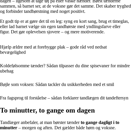
dagen – ligesom at tage tøj på eller vaske hænder. Børst tænderne
sammen, så barnet ser, at de voksne gør det samme. Det skaber tryghed
og forbinder tandbørstning med noget positivt.
Et godt tip er at gøre det til en leg: syng en kort sang, brug et timeglas,
eller lad barnet vælge sin egen tandbørste med yndlingsfarve eller
figur. Det gør oplevelsen sjovere – og mere motiverende.
Hjælp ældre med at forebygge plak – gode råd ved nedsat
bevægelighed
Koldefølsomme tænder? Sådan tilpasser du dine spisevaner for mindre
ubehag
Bøjle som voksen: Sådan tackler du usikkerheden med et smil
Fra fagsprog til forståelse – sådan forklarer tandlægen dit tandeftersyn
To minutter, to gange om dagen
Tandlæger anbefaler, at man børster tænder
to gange dagligt i to
minutter
– morgen og aften. Det gælder både børn og voksne.