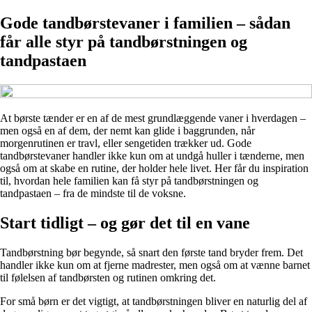
Gode tandbørstevaner i familien – sådan
får alle styr på tandbørstningen og
tandpastaen
At børste tænder er en af de mest grundlæggende vaner i hverdagen –
men også en af dem, der nemt kan glide i baggrunden, når
morgenrutinen er travl, eller sengetiden trækker ud. Gode
tandbørstevaner handler ikke kun om at undgå huller i tænderne, men
også om at skabe en rutine, der holder hele livet. Her får du inspiration
til, hvordan hele familien kan få styr på tandbørstningen og
tandpastaen – fra de mindste til de voksne.
Start tidligt – og gør det til en vane
Tandbørstning bør begynde, så snart den første tand bryder frem. Det
handler ikke kun om at fjerne madrester, men også om at vænne barnet
til følelsen af tandbørsten og rutinen omkring det.
For små børn er det vigtigt, at tandbørstningen bliver en naturlig del af