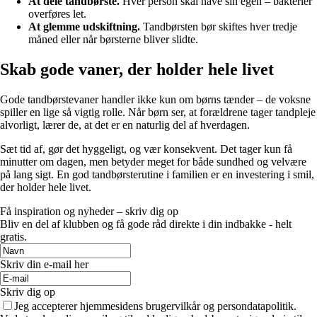
At dele tandbørste.
Hver person skal have sin egen – bakterier
overføres let.
At glemme udskiftning.
Tandbørsten bør skiftes hver tredje
måned eller når børsterne bliver slidte.
Skab gode vaner, der holder hele livet
Gode tandbørstevaner handler ikke kun om børns tænder – de voksne
spiller en lige så vigtig rolle. Når børn ser, at forældrene tager tandpleje
alvorligt, lærer de, at det er en naturlig del af hverdagen.
Sæt tid af, gør det hyggeligt, og vær konsekvent. Det tager kun få
minutter om dagen, men betyder meget for både sundhed og velvære
på lang sigt. En god tandbørsterutine i familien er en investering i smil,
der holder hele livet.
Få inspiration og nyheder – skriv dig op
Bliv en del af klubben og få gode råd direkte i din indbakke - helt
gratis.
Skriv din e-mail her
Skriv dig op
Jeg accepterer hjemmesidens brugervilkår og persondatapolitik.